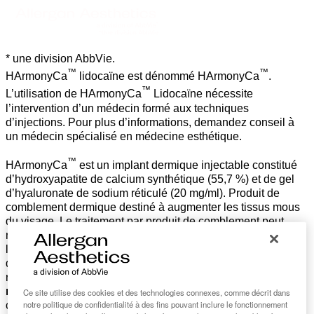
* une division AbbVie.
™
™
HArmonyCa
lidocaïne est dénommé HArmonyCa
.
™
L’utilisation de HArmonyCa
Lidocaïne nécessite
l’intervention d’un médecin formé aux techniques
d’injections. Pour plus d’informations, demandez conseil à
un médecin spécialisé en médecine esthétique.
™
HArmonyCa
est un implant dermique injectable constitué
d’hydroxyapatite de calcium synthétique (55,7 %) et de gel
d’hyaluronate de sodium réticulé (20 mg/ml). Produit de
comblement dermique destiné à augmenter les tissus mous
du visage. Le traitement par produit de comblement peut
nécessiter plusieurs retouches dans le temps pour atteindre
la correction souhaitée. Ce dispositif médical est un produit
de santé réglementé qui porte au titre de cette
réglementation le marquage CE2409.
Son utilisation
nécessite l’intervention d’un médecin.
Contre-indiqué en
Ce site utilise des cookies et des technologies connexes, comme décrit dans
notre politique de confidentialité à des fins pouvant inclure le fonctionnement
cas de grossesse, allaitement et patient <18 ans. Ne pas se