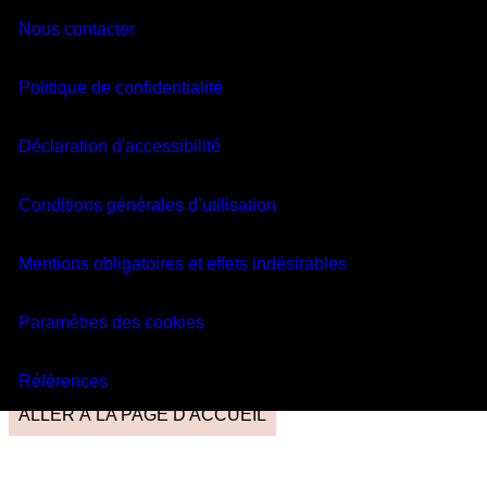
LE TRAITEMENT
LE TRAITEMENT
Nous contacter
FAQ
FAQ
MENU
Politique de confidentialité
404
Déclaration d'accessibilité
Conditions générales d’utilisation
La page que vous désirez
Mentions obligatoires et effets indésirables
consulter n’existe pas.
Paramètres des cookies
Nous sommes désolés! Visitez la page d'accueil pour
effectuer une nouvelle recherche sur le site Web.
Références
ALLER À LA PAGE D'ACCUEIL